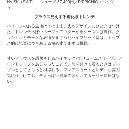
HVISK（S＆T） シューズ 37,400円／PIPPICHIC（ベイジ
ュ）
ブラウス見えする進化系トレンチ
ハリコシのある生地はそのまま、丈やデザインにひとクセつけ
た、トレンチっぽいベージュアウターが今シーズンは豊作。ク
ラシカルとモードな表情がまざったハイブリッド型は、トップ
ス的に気楽につきあえる短め丈でまずは挑戦。
甘いブラウスを想像させるハイネック×ボリュームスリーブ。フ
ロントジップをあしらったことで、前を開けて着るときはブル
ゾンとしてさらっと羽織れる。フレアスカートとレディな雰囲
気に仕上げても、チノっぽい質感のおかげでガーリーに転ばな
い。