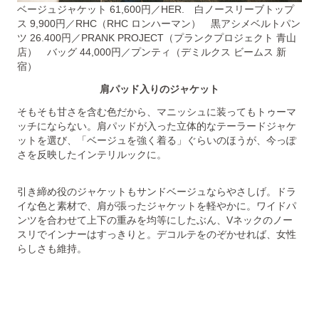
ベージュジャケット 61,600円／HER. 白ノースリーブトップ
ス 9,900円／RHC（RHC ロンハーマン） 黒アシメベルトパン
ツ 26.400円／PRANK PROJECT（プランクプロジェクト 青山
店） バッグ 44,000円／プンティ（デミルクス ビームス 新
宿）
肩パッド入りのジャケット
そもそも甘さを含む色だから、マニッシュに装ってもトゥーマ
ッチにならない。肩パッドが入った立体的なテーラードジャケ
ットを選び、「ベージュを強く着る」ぐらいのほうが、今っぽ
さを反映したインテリルックに。
引き締め役のジャケットもサンドベージュならやさしげ。ドラ
イな色と素材で、肩が張ったジャケットを軽やかに。ワイドパ
ンツを合わせて上下の重みを均等にしたぶん、Vネックのノー
スリでインナーはすっきりと。デコルテをのぞかせれば、女性
らしさも維持。