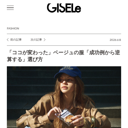
GISELe(ジ
ゼ
ル)
FASHION
前の記事
次の記事
2026.6.8
投
稿
「ココが変わった」ベージュの服「成功例から逆
ナ
算する」選び方
ビ
ゲ
ー
シ
ョ
ン