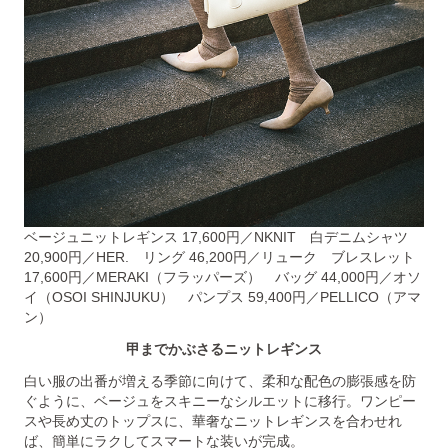
ベージュニットレギンス 17,600円／NKNIT 白デニムシャツ
20,900円／HER. リング 46,200円／リューク ブレスレット
17,600円／MERAKI（フラッパーズ） バッグ 44,000円／オソ
イ（OSOI SHINJUKU） パンプス 59,400円／PELLICO（アマ
ン）
甲までかぶさるニットレギンス
白い服の出番が増える季節に向けて、柔和な配色の膨張感を防
ぐように、ベージュをスキニーなシルエットに移行。ワンピー
スや長め丈のトップスに、華奢なニットレギンスを合わせれ
ば、簡単にラクしてスマートな装いが完成。