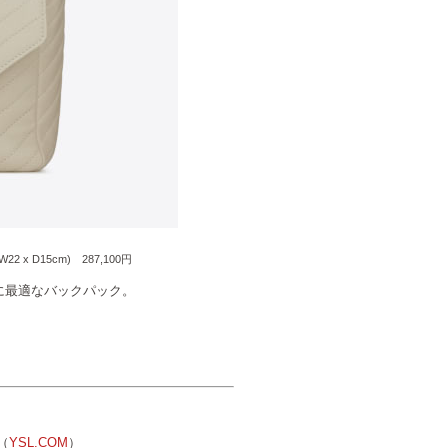
 W22 x D15cm) 287,100円
に最適なバックパック。
（
YSL.COM
）