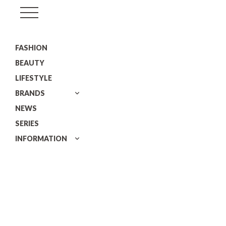
GISELe(ジ
ゼ
FASHION
ル)
BEAUTY
LIFESTYLE
BRANDS
NEWS
SERIES
INFORMATION