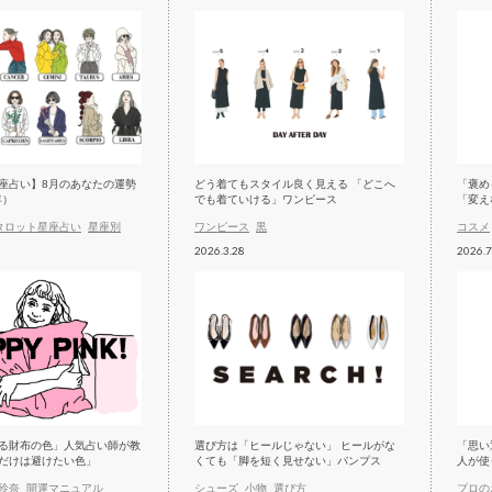
座占い】8月のあなたの運勢
どう着てもスタイル良く見える 「どこへ
「褒め
年）
でも着ていける」ワンピース
「変え
タロット星座占い
星座別
ワンピース
黒
コスメ
2026.3.28
2026.7
る財布の色」人気占い師が教
選び方は「ヒールじゃない」 ヒールがな
「思い
だけは避けたい色」
くても「脚を短く見せない」パンプス
人が使
玲奈
開運マニュアル
シューズ
小物
選び方
プロの