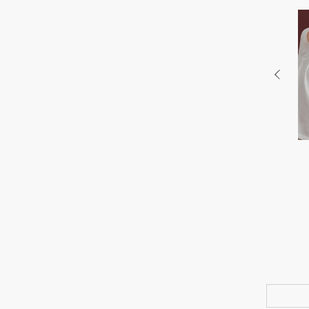
ザルームとフリーク
〈DIESEL〉から2026年バレンタイ
タッグ」ブランド初と
ン限定チョコレートが登場！「カカ
ど全19型のコラボレ
オ・トレース」認証のサステナブル
ション
な一粒