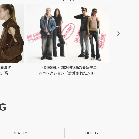
6年春夏の
〈DIESEL〉2026年SSの最新デニ
「話題
禁」高機
ムコレクション「計算されたシルエ
ブザル
る「ステ
ットや加工感が光る」穿くだけで差
S
イン
がつくデザイン
G
BEAUTY
LIFESTYLE