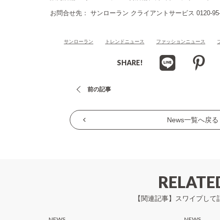
お問合せ先： サンローラン クライアントサービス 0120-95-2
サンローラン
トレンドニュース
ファッションニュース
SHARE!
投
前の記事
稿
ナ
News一覧へ戻る
ビ
ゲ
ー
シ
RELATE
ョ
【関連記事】スワイプして
ン
NEWS
NEWS