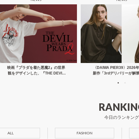
映画『プラダを着た悪魔2』の世界
〈DAIWA PIER39〉202
観をデザインした、『THE DEVIL
新作「3rdデリバリーが解
WEARS PRADA2』コレクション
能なのにシンプルに着られ
が、ナノ・ユニバースより登場。
ルス・ハイテク」なデザ
RANKIN
今日のランキング
ALL
FASHION