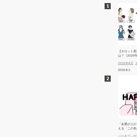
【タロット星
は？（2026
2026年8月
2026.8.2
「金運が上が
える「この色
ぷりあでぃす