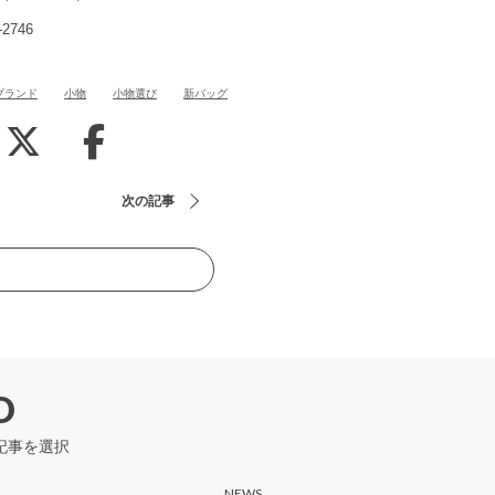
746
ブランド
小物
小物選び
新バッグ
次の記事
D
記事を選択
NEWS