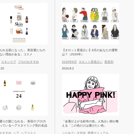
られる肌になった」 美容通たちの
【タロット星座占い】8月のあなたの運勢
ない理由がある」コスメ
は？（2026年）
スキンケア
プロのおすすめ
2026年8月
タロット星座占い
星座別
.20
2026.8.2
通りの髪になれる」 美容のプロ15
「金運が上がる財布の色」人気占い師が教
っているヘアスタイリング剤の名品
える「この色だけは避けたい色」
おすすめ
ヘア
ヘアコスメ
ぷりあでぃす玲奈
開運マニュアル