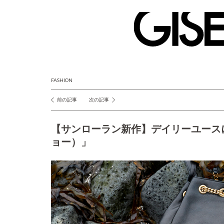
GISELe(ジ
ゼ
ル)
FASHION
前の記事
次の記事
投
稿
【サンローラン新作】デイリーユース
ナ
ョー）」
ビ
ゲ
ー
シ
ョ
ン