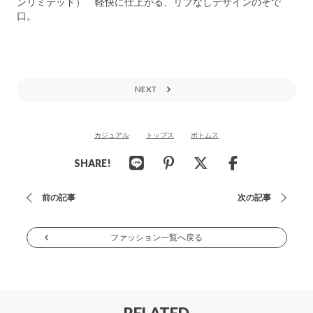
ンリミテッド） 軽快に仕上がる、リブなしデザインのそで
口。
NEXT
カジュアル
トップス
ボトムス
SHARE!
投
前の記事
次の記事
稿
ナ
ファッション一覧へ戻る
ビ
ゲ
ー