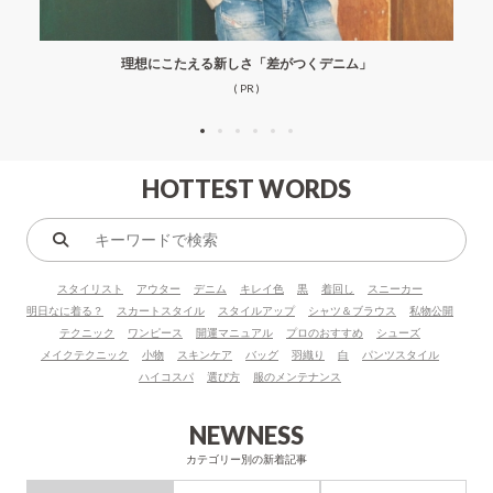
理想にこたえる新しさ「差がつくデニム」
( PR )
HOTTEST WORDS
キ
ー
スタイリスト
アウター
デニム
キレイ色
黒
着回し
スニーカー
ワ
明日なに着る？
スカートスタイル
スタイルアップ
シャツ＆ブラウス
私物公開
ー
テクニック
ワンピース
開運マニュアル
プロのおすすめ
シューズ
ド
メイクテクニック
小物
スキンケア
バッグ
羽織り
白
パンツスタイル
で
ハイコスパ
選び方
服のメンテナンス
検
索
NEWNESS
カテゴリー別の新着記事