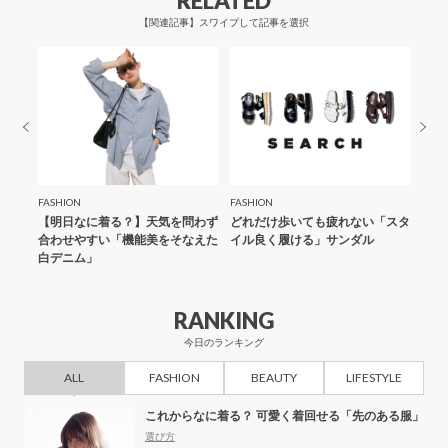
RELATED
シ
【関連記事】スワイプして記事を選択
ョ
ン
FASHION
FASHION
FASH
「夏の
【明日なに着る？】天気を問わず
どれだけ歩いても疲れない「スタ
【明
合わせやすい「機能美をそなえた
イル良く履ける」サンダル
にス
白デニム」
ール
RANKING
今日のランキング
ALL
FASHION
BEAUTY
LIFESTYLE
これからなに着る？ 可愛く着回せる「先のある服」
選び方