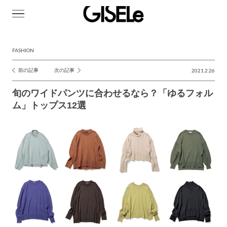
GISELe(ジ
ゼ
ル)
FASHION
前の記事
次の記事
2021.2.26
投
稿
旬のワイドパンツに合わせるなら？「ゆるフォル
ナ
ム」トップス12選
ビ
ゲ
ー
シ
ョ
ン