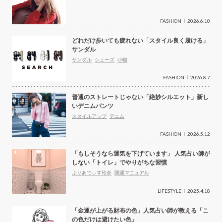
FASHION
2026.6.10
どれだけ歩いても疲れない「スタイル良く履ける」
サンダル
サンダル
シューズ
小物
FASHION
2026.8.7
普通のストレートじゃない「絶妙シルエット」新し
いデニムパンツ
スタイルアップ
デニム
FASHION
2026.5.12
「もしそうなら運気を下げています」 人気占い師が
しない「トイレ」でやりがちな習慣
ぷりあでぃす玲奈
開運マニュアル
LIFESTYLE
2025.4.18
「金運が上がる財布の色」人気占い師が教える「こ
の色だけは避けたい色」