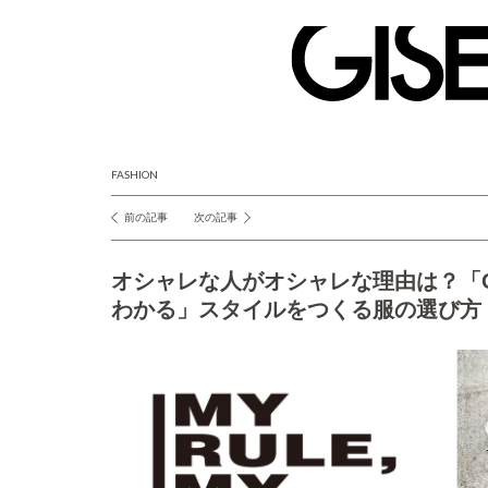
GISELe(ジ
ゼ
ル)
FASHION
前の記事
次の記事
投
稿
オシャレな人がオシャレな理由は？「
ナ
わかる」スタイルをつくる服の選び方
ビ
ゲ
ー
シ
ョ
ン