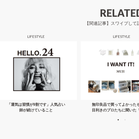
シ
RELATE
ョ
【関連記事】スワイプして
ン
LIFESTYLE
LIFESTYLE
「運気は習慣が9割です」人気占い
無印良品で買ってよかった
師が続けていること
目利きのプロたちに聞いた
で分かる」納得の理