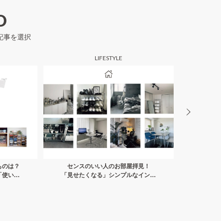
D
記事を選択
LIFESTYLE
ものは？
センスのいい人のお部屋拝見！
人気ス
「使い方
「見せたくなる」シンプルなインテ
開！「好
由
リアの実例集
と「おす