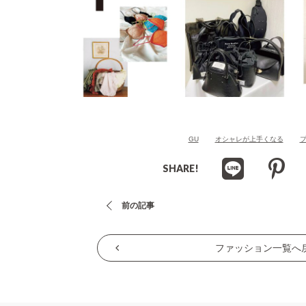
GU
オシャレが上手くなる
SHARE!
投
前の記事
稿
ナ
ファッション一覧へ
ビ
ゲ
ー