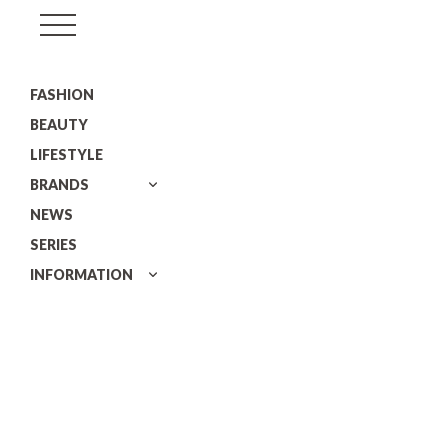
GISELe(ジ
ゼ
FASHION
ル)
BEAUTY
LIFESTYLE
BRANDS
NEWS
SERIES
INFORMATION