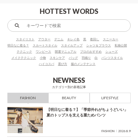
HOTTEST WORDS
キ
ー
スタイリスト
アウター
デニム
キレイ色
黒
着回し
スニーカー
ワ
明日なに着る？
スカートスタイル
スタイルアップ
シャツ＆ブラウス
私物公開
ー
テクニック
ワンピース
開運マニュアル
プロのおすすめ
シューズ
ド
メイクテクニック
小物
スキンケア
バッグ
羽織り
白
パンツスタイル
で
ハイコスパ
選び方
服のメンテナンス
検
索
NEWNESS
カテゴリー別の新着記事
FASHION
BEAUTY
LIFESTYLE
【明日なに着る？】「季節外れがちょうどいい」
夏のトップスを支える重ためパンツ
FASHION
2026.8.9