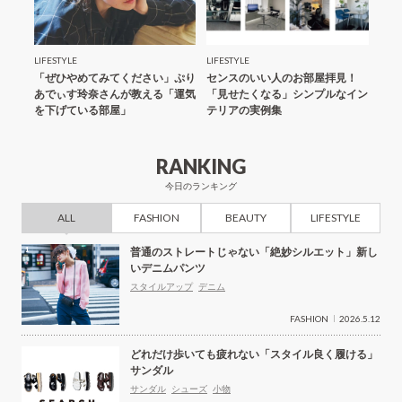
LIFESTYLE
LIFESTYLE
FASH
いっ
「ぜひやめてみてください」ぷり
センスのいい人のお部屋拝見！
上質
ない
あでぃす玲奈さんが教える「運気
「見せたくなる」シンプルなイン
リス
を下げている部屋」
テリアの実例集
バッ
RANKING
今日のランキング
ALL
FASHION
BEAUTY
LIFESTYLE
普通のストレートじゃない「絶妙シルエット」新し
いデニムパンツ
スタイルアップ
デニム
FASHION
2026.5.12
どれだけ歩いても疲れない「スタイル良く履ける」
サンダル
サンダル
シューズ
小物