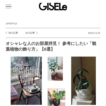
GISELe(ジ
ゼ
ル)
LIFESTYLE
前の記事
次の記事
2023.11.25
投
稿
オシャレな人のお部屋拝見！ 参考にしたい「観
ナ
葉植物の飾り方」【6選】
ビ
ゲ
ー
シ
ョ
ン