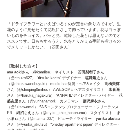
「ドライフラワーといえばつるすのが定番の飾り方ですが、生
花のように見せたくて花瓶にさして飾っています。花は白っぽ
いものをチョイス。パッと見、乾燥した花とは思えないのでオ
ススメです。日もちするうえ、水をとりかえる手間も省けるの
でメリットしかない」（苅田さん）
【取材した方々】
aya aoki
さん（@kamiise） ネイリスト
苅田梨都子
さん
（@ritsuko627） “ritsuko karita” デザイナー
塩澤延之
さん
（@shiozawanobuyuki） mod’s hair所属・ヘア&メイク
高橋美穂
さん（@sleeping0mihoc） AWESOME ヘアスタイリスト
永倉遥
さん（@haruka_nagakura） “ANNAHL”ディレクター・バイヤー
花
盛友里
さん（@yurihanamori） カメラマン
藤沢麻衣
さん
（@fujisawamai） SNSコンテンツプロデューサー・フリーランス
PR
細沼ちえ
さん（@stylist_chie_hosonuma） スタイリスト
ま
ぃまぃ
さん（@maimai.007） ビューティライター
yurika akutsu
さん（@yurika_akutsu） “oneday apartment japan” ディレクター・