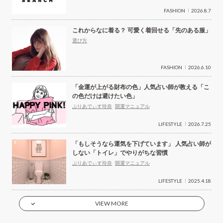
FASHION
2026.8.7
これからなに着る？ 可愛く着回せる「先のある服」
選び方
FASHION
2026.6.10
「金運が上がる財布の色」人気占い師が教える「こ
の色だけは避けたい色」
ぷりあでぃす玲奈
開運マニュアル
LIFESTYLE
2026.7.25
「もしそうなら運気を下げています」 人気占い師が
しない「トイレ」でやりがちな習慣
ぷりあでぃす玲奈
開運マニュアル
LIFESTYLE
2025.4.18
VIEW MORE