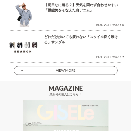
【明日なに着る？】天気を問わず合わせやすい
「機能美をそなえた白デニム」
FASHION
2026.8.8
どれだけ歩いても疲れない「スタイル良く履け
る」サンダル
FASHION
2026.8.7
VIEW MORE
MAGAZINE
最新号の購入はこちら！