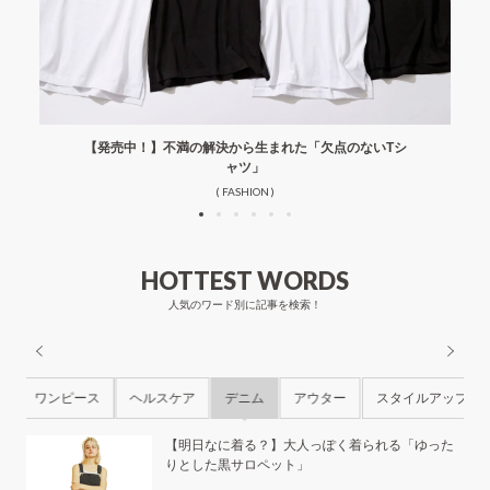
【発売中！】不満の解決から生まれた「欠点のないTシ
ャツ」
( FASHION )
HOTTEST WORDS
人気のワード別に記事を検索！
ル
ワンピース
ヘルスケア
デニム
アウター
スタイルアップ
ら
【明日なに着る？】大人っぽく着られる「ゆった
りとした黒サロペット」