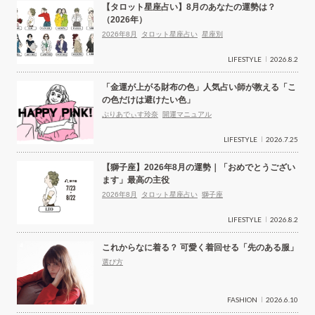
【タロット星座占い】8月のあなたの運勢は？
（2026年）
2026年8月
タロット星座占い
星座別
LIFESTYLE
2026.8.2
「金運が上がる財布の色」人気占い師が教える「こ
の色だけは避けたい色」
ぷりあでぃす玲奈
開運マニュアル
LIFESTYLE
2026.7.25
【獅子座】2026年8月の運勢｜「おめでとうござい
ます」最高の主役
2026年8月
タロット星座占い
獅子座
LIFESTYLE
2026.8.2
これからなに着る？ 可愛く着回せる「先のある服」
選び方
FASHION
2026.6.10