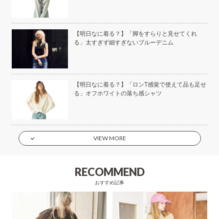
美容
【明日なに着る？】「脚をすらりと見せてくれ
る」太すぎず細すぎないブルーデニム
もい
【明日なに着る？】「ロンT感覚で使えて品も足せ
】
る」オフホワイトの落ち感シャツ
VIEW MORE
RECOMMEND
おすすめ記事