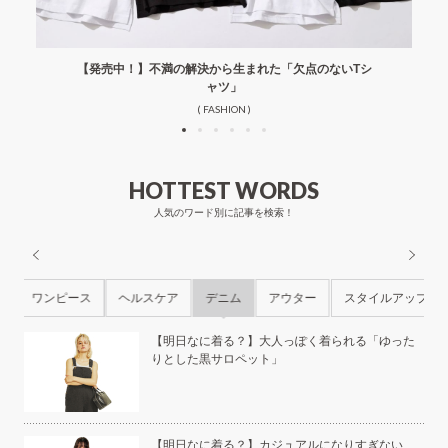
【発売中！】不満の解決から生まれた「欠点のないTシ
ャツ」
( FASHION )
HOTTEST WORDS
人気のワード別に記事を検索！
ル
ワンピース
ヘルスケア
デニム
アウター
スタイルアップ
ら
【明日なに着る？】大人っぽく着られる「ゆった
りとした黒サロペット」
本の
【明日なに着る？】カジュアルになりすぎない