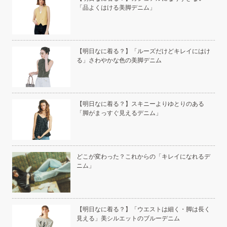
「品よくはける美脚デニム」
い」
【明日なに着る？】「ルーズだけどキレイにはけ
る」さわやかな色の美脚デニム
こと
【明日なに着る？】スキニーよりゆとりのある
「脚がまっすぐ見えるデニム」
白く
どこが変わった？これからの「キレイになれるデ
ニム」
い
【明日なに着る？】「ウエストは細く・脚は長く
見える」美シルエットのブルーデニム