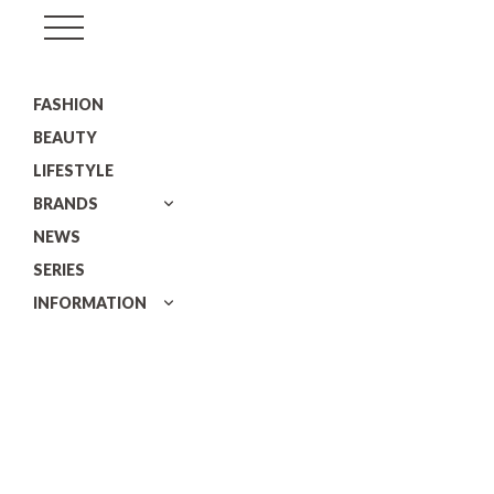
GISELe(ジ
ゼ
FASHION
ル)
BEAUTY
LIFESTYLE
BRANDS
NEWS
SERIES
INFORMATION