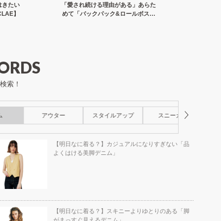
はきたい
「愛され続ける理由がある」あらた
旅先での
LAE】
めて「バックパック&ロールボスト
のよい
ン」【OUTDOOR PRODUCTS】
ORDS
検索！
ム
アウター
スタイルアップ
スニーカー
ス
【明日なに着る？】カジュアルになりすぎない「品
よくはける美脚デニム」
【明日なに着る？】スキニーよりゆとりのある「脚
がまっすぐ見えるデニム」