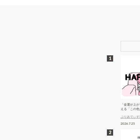
「金運が上が
える「この色
ぷりあでぃす
2026.7.25