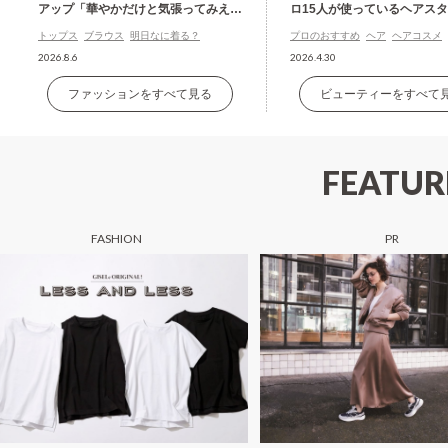
アップ「華やかだけと気張ってみえな
ロ15人が使っているヘアス
い」白ブラウス
グ剤の名品
トップス
ブラウス
明日なに着る？
プロのおすすめ
ヘア
ヘアコスメ
2026.8.6
2026.4.30
ファッションをすべて見る
ビューティーをすべて
FEATUR
FASHION
PR