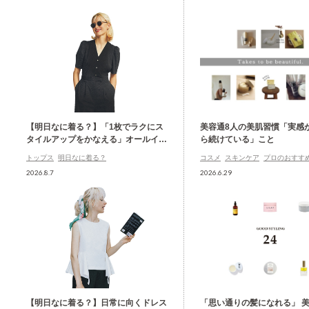
【明日なに着る？】「1枚でラクにス
美容通8人の美肌習慣「実感
タイルアップをかなえる」オールイン
ら続けている」こと
ワン
トップス
明日なに着る？
コスメ
スキンケア
プロのおすす
2026.8.7
2026.6.29
【明日なに着る？】日常に向くドレス
「思い通りの髪になれる」 