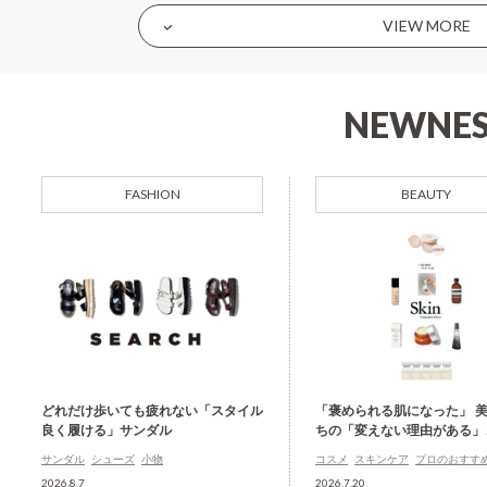
VIEW MORE
NEWNES
FASHION
BEAUTY
どれだけ歩いても疲れない「スタイル
「褒められる肌になった」 
良く履ける」サンダル
ちの「変えない理由がある」
サンダル
シューズ
小物
コスメ
スキンケア
プロのおすす
2026.8.7
2026.7.20