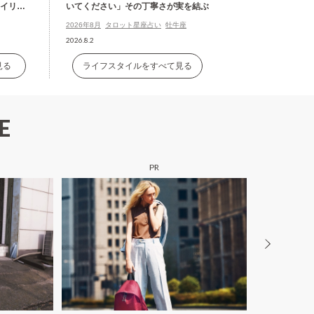
タイリン
いてください」その丁寧さが実を結ぶ
2026年8月
タロット星座占い
牡牛座
2026.8.2
見る
ライフスタイルをすべて見る
E
PR