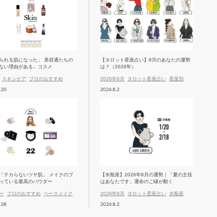
られる肌になった」 美容通たちの
【タロット星座占い】8月のあなたの運勢
ない理由がある」コスメ
は？（2026年）
スキンケア
プロのおすすめ
2026年8月
タロット星座占い
星座別
.20
2026.8.2
「テカらないツヤ肌」 メイクのプ
【水瓶座】2026年8月の運勢｜「夏の主役
っている最高のパウダー
はあなたです」運命のご縁が動く
ー
プロのおすすめ
ベースメイク
2026年8月
タロット星座占い
水瓶座
.28
2026.8.2