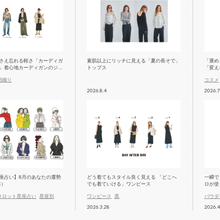
さえ忘れる軽さ「カーディガ
素肌以上にリッチに見える「夏の長そで」
「褒め
」着心地カーディガンのジャ
トップス
「変え
羽織り
コスメ
2026.8.4
2026.7
座占い】8月のあなたの運勢
どう着てもスタイル良く見える 「どこへ
一瞬で
年）
でも着ていける」ワンピース
ロが使
タロット星座占い
星座別
ワンピース
黒
パウダ
2026.3.28
2026.4