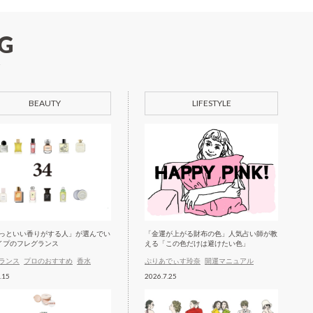
G
BEAUTY
LIFESTYLE
っといい香りがする人」が選んでい
「金運が上がる財布の色」人気占い師が教
イプのフレグランス
える「この色だけは避けたい色」
ランス
プロのおすすめ
香水
ぷりあでぃす玲奈
開運マニュアル
.15
2026.7.25