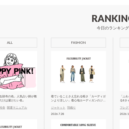
RANKIN
今日のランキング
ALL
FASHION
る財布の色」人気占い師が教
着ていることさえ忘れる軽さ「カーディガ
「ふわ
だけは避けたい色」
ンより涼しい」着心地カーディガンのジャ
る8タ
ケット
玲奈
開運マニュアル
ジャケット
羽織り
フレグ
2026.7.28
2026.1