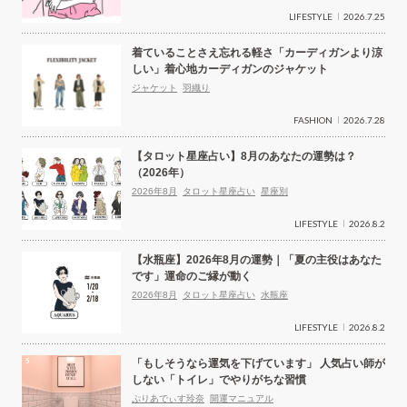
LIFESTYLE
2026.7.25
着ていることさえ忘れる軽さ「カーディガンより涼
しい」着心地カーディガンのジャケット
ジャケット
羽織り
FASHION
2026.7.28
【タロット星座占い】8月のあなたの運勢は？
（2026年）
2026年8月
タロット星座占い
星座別
LIFESTYLE
2026.8.2
【水瓶座】2026年8月の運勢｜「夏の主役はあなた
です」運命のご縁が動く
2026年8月
タロット星座占い
水瓶座
LIFESTYLE
2026.8.2
「もしそうなら運気を下げています」 人気占い師が
しない「トイレ」でやりがちな習慣
ぷりあでぃす玲奈
開運マニュアル