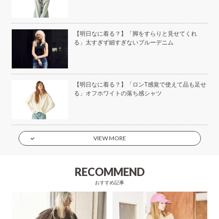
美容
【明日なに着る？】「脚をすらりと見せてくれ
る」太すぎず細すぎないブルーデニム
もい
【明日なに着る？】「ロンT感覚で使えて品も足せ
】
る」オフホワイトの落ち感シャツ
VIEW MORE
RECOMMEND
おすすめ記事