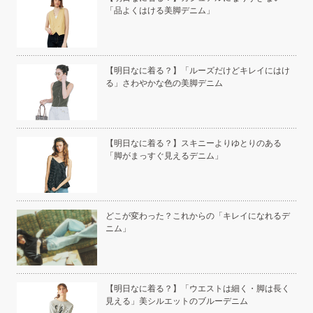
「品よくはける美脚デニム」
い」
【明日なに着る？】「ルーズだけどキレイにはけ
る」さわやかな色の美脚デニム
こと
【明日なに着る？】スキニーよりゆとりのある
「脚がまっすぐ見えるデニム」
白く
どこが変わった？これからの「キレイになれるデ
ニム」
い
【明日なに着る？】「ウエストは細く・脚は長く
見える」美シルエットのブルーデニム