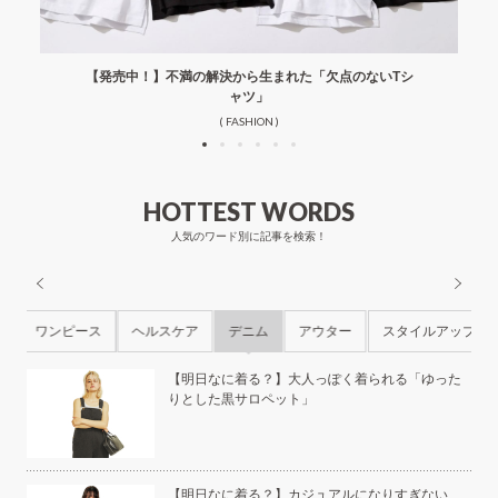
【発売中！】不満の解決から生まれた「欠点のないTシ
ャツ」
( FASHION )
HOTTEST WORDS
人気のワード別に記事を検索！
ル
ワンピース
ヘルスケア
デニム
アウター
スタイルアップ
ら
【明日なに着る？】大人っぽく着られる「ゆった
りとした黒サロペット」
本の
【明日なに着る？】カジュアルになりすぎない