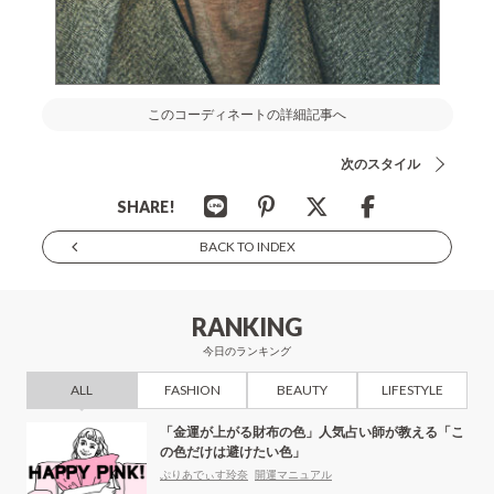
このコーディネートの詳細記事へ
次のスタイル
SHARE!
BACK TO INDEX
RANKING
今日のランキング
ALL
FASHION
BEAUTY
LIFESTYLE
「金運が上がる財布の色」人気占い師が教える「こ
の色だけは避けたい色」
ぷりあでぃす玲奈
開運マニュアル