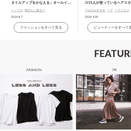
タイルアップをかなえる」オールイン
ロ15人が使っているヘアス
ワン
グ剤の名品
トップス
明日なに着る？
プロのおすすめ
ヘア
ヘアコスメ
2026.8.7
2026.4.30
ファッションをすべて見る
ビューティーをすべて
FEATUR
FASHION
PR