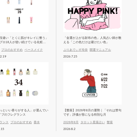
段違い「とくに肌がキレイに整う」
「金運が上がる財布の色」人気占い師が教
プロ18人が使い続けている化粧下
える「この色だけは避けたい色」
プロのおすすめ
ベースメイク
ぷりあでぃす玲奈
開運マニュアル
2.19
2026.7.25
っといい香りがする人」が選んでい
【蟹座】2026年8月の運勢｜「それは禁句
イプのフレグランス
です」評価が形になる特別な月
ランス
プロのおすすめ
香水
2026年8月
タロット星座占い
蟹座
.15
2026.8.2