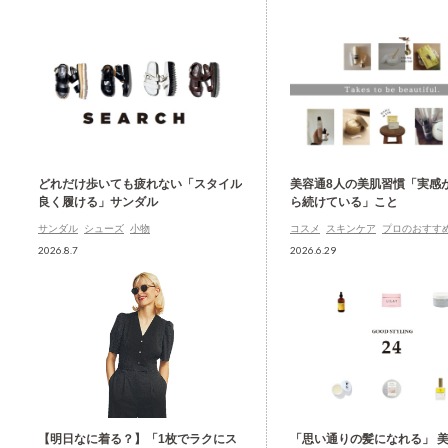
どれだけ歩いても疲れない「スタイル
美容通8人の美肌習慣「実感
良く履ける」サンダル
ら続けている」こと
サンダル
シューズ
小物
コスメ
スキンケア
プロのおすす
2026.8.7
2026.6.29
【明日なに着る？】「1枚でラクにス
「思い通りの髪になれる」 