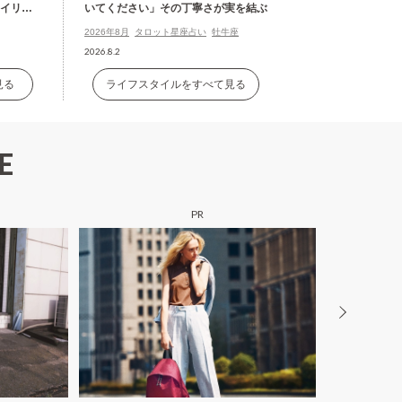
タイリン
いてください」その丁寧さが実を結ぶ
2026年8月
タロット星座占い
牡牛座
2026.8.2
見る
ライフスタイルをすべて見る
E
PR