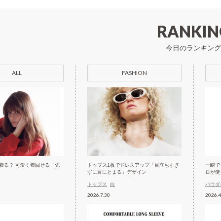
RANKIN
今日のランキング
ALL
FASHION
着る？ 可愛く着回せる「先
トップス1枚でドレスアップ「目立ちすぎ
一瞬で
ずに目にとまる」デザイン
ロが使
トップス
白
パウダ
2026.7.30
2026.4