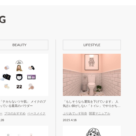
G
BEAUTY
LIFESTYLE
「テカらないツヤ肌」 メイクのプ
「もしそうなら運気を下げています」 人
っている最高のパウダー
気占い師がしない「トイレ」でやりがちな
習慣
ー
プロのおすすめ
ベースメイク
ぷりあでぃす玲奈
開運マニュアル
.28
2025.4.18