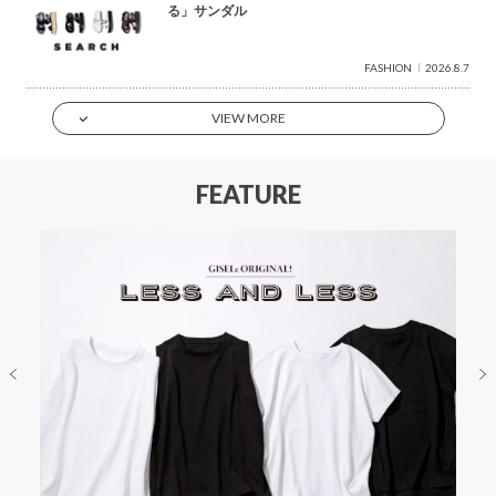
る」サンダル
FASHION
2026.8.7
VIEW MORE
FEATURE