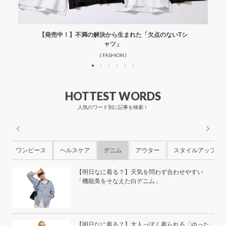
【発売中！】不満の解決から生まれた「欠点のないTシ
ャツ」
( FASHION )
HOTTEST WORDS
人気のワード別に記事を検索！
ル
ワンピース
ヘルスケア
デニム
アウター
スタイルアップ
ら
【明日なに着る？】天気を問わず合わせやすい
「機能美をそなえた白デニム」
本の
【明日なに着る？】大人っぽく着られる「ゆった