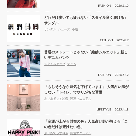
FASHION
2026.6.10
どれだけ歩いても疲れない「スタイル良く履ける」
サンダル
サンダル
シューズ
小物
FASHION
2026.8.7
普通のストレートじゃない「絶妙シルエット」新し
いデニムパンツ
スタイルアップ
デニム
FASHION
2026.5.12
「もしそうなら運気を下げています」 人気占い師が
しない「トイレ」でやりがちな習慣
ぷりあでぃす玲奈
開運マニュアル
LIFESTYLE
2025.4.18
「金運が上がる財布の色」人気占い師が教える「こ
の色だけは避けたい色」
ぷりあでぃす玲奈
開運マニュアル