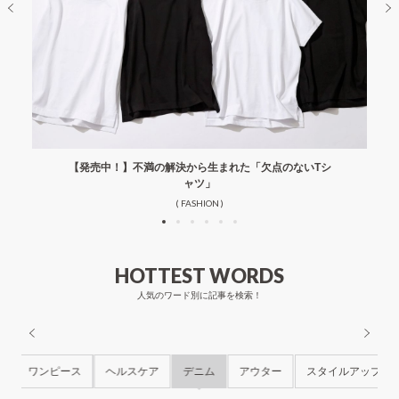
【発売中！】不満の解決から生まれた「欠点のないTシ
ャツ」
( FASHION )
HOTTEST WORDS
人気のワード別に記事を検索！
ル
ワンピース
ヘルスケア
デニム
アウター
スタイルアップ