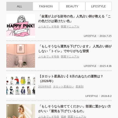
ALL
FASHION
BEAUTY
LIFESTYLE
「金運が上がる財布の色」人気占い師が教える「こ
の色だけは避けたい色」
ぷりあでぃす玲奈
開運マニュアル
LIFESTYLE
2026.7.25
「もしそうなら運気を下げています」 人気占い師が
しない「トイレ」でやりがちな習慣
ぷりあでぃす玲奈
開運マニュアル
LIFESTYLE
2025.4.18
【タロット星座占い】8月のあなたの運勢は？
（2026年）
2026年8月
タロット星座占い
星座別
LIFESTYLE
2026.8.2
「もしそうなら捨ててください」部屋に置かない方
がいい「運気を下げているもの」
ぷりあでぃす玲奈
収納
開運マニュアル