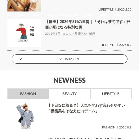
LIFESTYLE
2025.2.20
【蟹座】2026年8月の運勢｜「それは禁句です」評
価が形になる特別な月
2026年8月
タロット星座占い
蟹座
LIFESTYLE
2026.8.2
VIEW MORE
NEWNESS
FASHION
BEAUTY
LIFESTYLE
【明日なに着る？】天気を問わず合わせやすい
「機能美をそなえた白デニム」
FASHION
2026.8.8