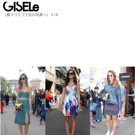
GISELe(ジ
（横スワイプで次の写真へ） 1 / 6
ゼ
ル)