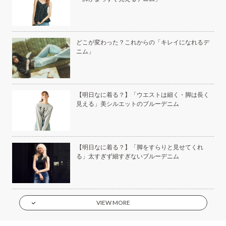
い
どこが変わった？これからの「キレイになれるデ
ニム」
美容
【明日なに着る？】「ウエストは細く・脚は長く
見える」美シルエットのブルーデニム
もい
【明日なに着る？】「脚をすらりと見せてくれ
】
る」太すぎず細すぎないブルーデニム
VIEW MORE