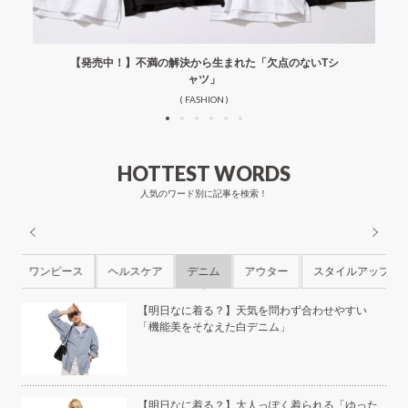
【発売中！】不満の解決から生まれた「欠点のないTシ
ャツ」
( FASHION )
HOTTEST WORDS
人気のワード別に記事を検索！
ル
ワンピース
ヘルスケア
デニム
アウター
スタイルアップ
ら
【明日なに着る？】天気を問わず合わせやすい
「機能美をそなえた白デニム」
本の
【明日なに着る？】大人っぽく着られる「ゆった