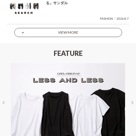
る」サンダル
FASHION
2026.8.7
VIEW MORE
FEATURE