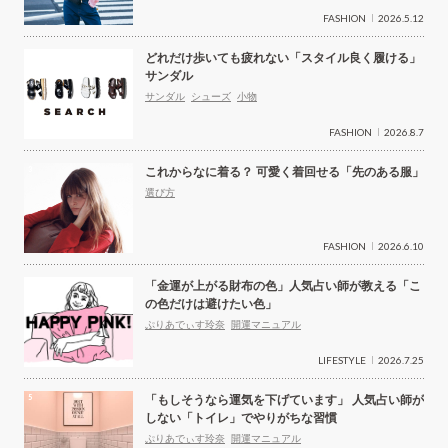
FASHION
2026.5.12
どれだけ歩いても疲れない「スタイル良く履ける」
サンダル
サンダル
シューズ
小物
FASHION
2026.8.7
これからなに着る？ 可愛く着回せる「先のある服」
選び方
FASHION
2026.6.10
「金運が上がる財布の色」人気占い師が教える「こ
の色だけは避けたい色」
ぷりあでぃす玲奈
開運マニュアル
LIFESTYLE
2026.7.25
「もしそうなら運気を下げています」 人気占い師が
しない「トイレ」でやりがちな習慣
ぷりあでぃす玲奈
開運マニュアル