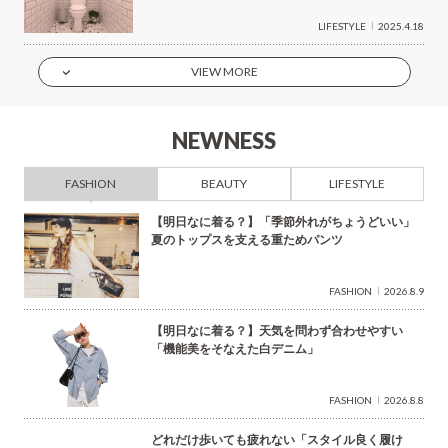
LIFESTYLE
2025.4.18
VIEW MORE
NEWNESS
FASHION
BEAUTY
LIFESTYLE
【明日なに着る？】「季節外れがちょうどいい」
夏のトップスを支える重ためパンツ
FASHION
2026.8.9
【明日なに着る？】天気を問わず合わせやすい
「機能美をそなえた白デニム」
FASHION
2026.8.8
どれだけ歩いても疲れない「スタイル良く履け