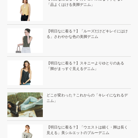
「品よくはける美脚デニム」
い」
【明日なに着る？】「ルーズだけどキレイにはけ
る」さわやかな色の美脚デニム
こと
【明日なに着る？】スキニーよりゆとりのある
「脚がまっすぐ見えるデニム」
白く
どこが変わった？これからの「キレイになれるデ
ニム」
い
【明日なに着る？】「ウエストは細く・脚は長く
見える」美シルエットのブルーデニム