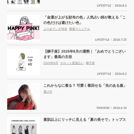
LIFESTYLE
2026.8.2
「金運が上がる財布の色」人気占い師が教える「こ
の色だけは避けたい色」
ぷりあでぃす玲奈
開運マニュアル
LIFESTYLE
2026.7.25
【獅子座】2026年8月の運勢｜「おめでとうござい
ます」最高の主役
2026年8月
タロット星座占い
獅子座
LIFESTYLE
2026.8.2
これからなに着る？ 可愛く着回せる「先のある服」
選び方
FASHION
2026.6.10
素肌以上にリッチに見える「夏の長そで」トップス