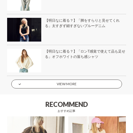
美容
【明日なに着る？】「脚をすらりと見せてくれ
る」太すぎず細すぎないブルーデニム
もい
【明日なに着る？】「ロンT感覚で使えて品も足せ
】
る」オフホワイトの落ち感シャツ
VIEW MORE
RECOMMEND
おすすめ記事