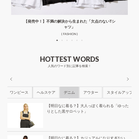
【発売中！】不満の解決から生まれた「欠点のないTシ
ャツ」
( FASHION )
HOTTEST WORDS
人気のワード別に記事を検索！
ル
ワンピース
ヘルスケア
デニム
アウター
スタイルアップ
ら
【明日なに着る？】大人っぽく着られる「ゆった
りとした黒サロペット」
本の
【明日なに着る？】カジュアルになりすぎない