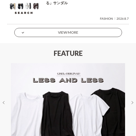
る」サンダル
FASHION
2026.8.7
VIEW MORE
FEATURE