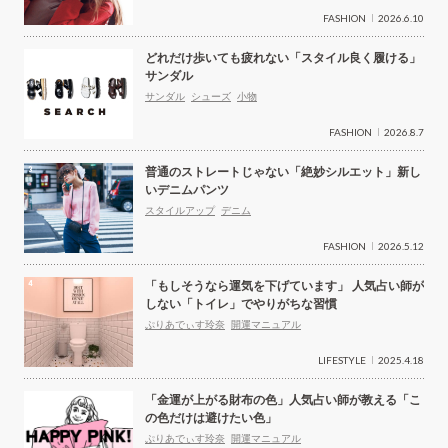
FASHION
2026.6.10
どれだけ歩いても疲れない「スタイル良く履ける」
サンダル
サンダル
シューズ
小物
FASHION
2026.8.7
普通のストレートじゃない「絶妙シルエット」新し
いデニムパンツ
スタイルアップ
デニム
FASHION
2026.5.12
「もしそうなら運気を下げています」 人気占い師が
しない「トイレ」でやりがちな習慣
ぷりあでぃす玲奈
開運マニュアル
LIFESTYLE
2025.4.18
「金運が上がる財布の色」人気占い師が教える「こ
の色だけは避けたい色」
ぷりあでぃす玲奈
開運マニュアル