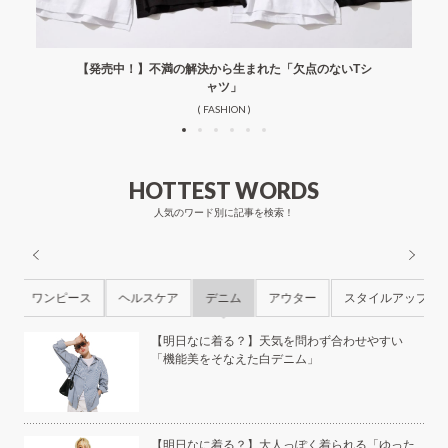
【発売中！】不満の解決から生まれた「欠点のないTシ
ャツ」
( FASHION )
HOTTEST WORDS
人気のワード別に記事を検索！
ル
ワンピース
ヘルスケア
デニム
アウター
スタイルアップ
ら
【明日なに着る？】天気を問わず合わせやすい
「機能美をそなえた白デニム」
本の
【明日なに着る？】大人っぽく着られる「ゆった