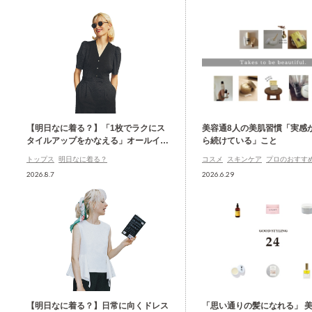
【明日なに着る？】「1枚でラクにス
美容通8人の美肌習慣「実感
タイルアップをかなえる」オールイン
ら続けている」こと
ワン
トップス
明日なに着る？
コスメ
スキンケア
プロのおすす
2026.8.7
2026.6.29
【明日なに着る？】日常に向くドレス
「思い通りの髪になれる」 