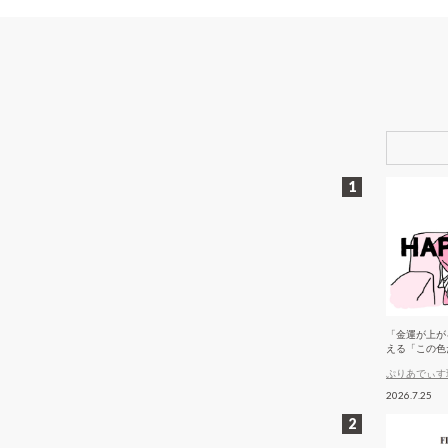
「金運が上が
える「この色
ぷりあでぃす
2026.7.25