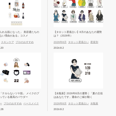
られる肌になった」 美容通たちの
【タロット星座占い】8月のあなたの運勢
ない理由がある」コスメ
は？（2026年）
スキンケア
プロのおすすめ
2026年8月
タロット星座占い
星座別
.20
2026.8.2
「テカらないツヤ肌」 メイクのプ
【水瓶座】2026年8月の運勢｜「夏の主役
っている最高のパウダー
はあなたです」運命のご縁が動く
ー
プロのおすすめ
ベースメイク
2026年8月
タロット星座占い
水瓶座
.28
2026.8.2