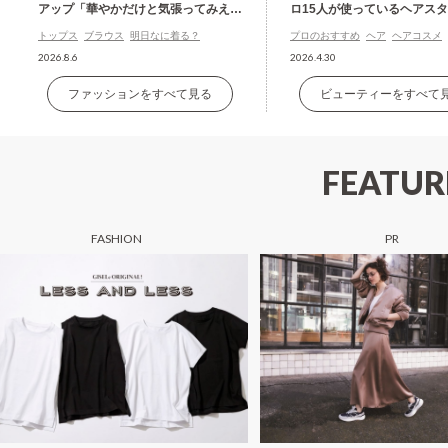
アップ「華やかだけと気張ってみえな
ロ15人が使っているヘアス
い」白ブラウス
グ剤の名品
トップス
ブラウス
明日なに着る？
プロのおすすめ
ヘア
ヘアコスメ
2026.8.6
2026.4.30
ファッションをすべて見る
ビューティーをすべて
FEATUR
FASHION
PR