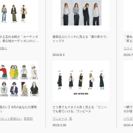
さえ忘れる軽さ「カーディガ
素肌以上にリッチに見える「夏の長そで」
「褒め
」着心地カーディガンのジャ
トップス
「変え
羽織り
コスメ
2026.8.4
2026.7
座占い】8月のあなたの運勢
どう着てもスタイル良く見える 「どこへ
一瞬で
年）
でも着ていける」ワンピース
ロが使
タロット星座占い
星座別
ワンピース
黒
パウダ
2026.3.28
2026.4