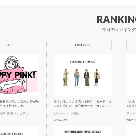
RANKIN
今日のランキング
ALL
FASHION
る財布の色」人気占い師が教
着ていることさえ忘れる軽さ「カーディガ
「ふわ
だけは避けたい色」
ンより涼しい」着心地カーディガンのジャ
る8タ
ケット
玲奈
開運マニュアル
ジャケット
羽織り
フレグ
2026.7.28
2026.1