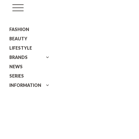
GISELe(ジ
ゼ
FASHION
ル)
BEAUTY
LIFESTYLE
BRANDS
NEWS
SERIES
INFORMATION