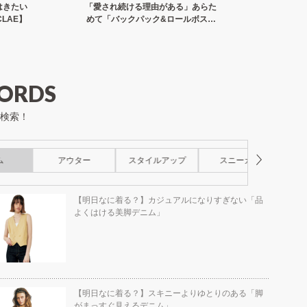
はきたい
「愛され続ける理由がある」あらた
旅先での
LAE】
めて「バックパック&ロールボスト
のよい
ン」【OUTDOOR PRODUCTS】
ORDS
検索！
ム
アウター
スタイルアップ
スニーカー
ス
【明日なに着る？】カジュアルになりすぎない「品
よくはける美脚デニム」
【明日なに着る？】スキニーよりゆとりのある「脚
がまっすぐ見えるデニム」