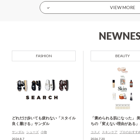
VIEW MORE
NEWNES
FASHION
BEAUTY
どれだけ歩いても疲れない「スタイル
「褒められる肌になった」 
良く履ける」サンダル
ちの「変えない理由がある」
サンダル
シューズ
小物
コスメ
スキンケア
プロのおすす
2026.8.7
2026.7.20