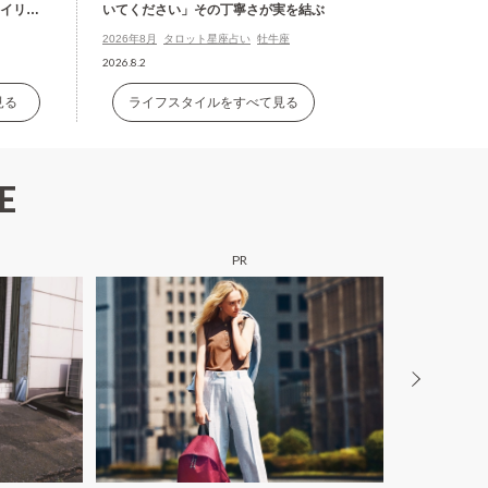
タイリン
いてください」その丁寧さが実を結ぶ
2026年8月
タロット星座占い
牡牛座
2026.8.2
見る
ライフスタイルをすべて見る
E
PR