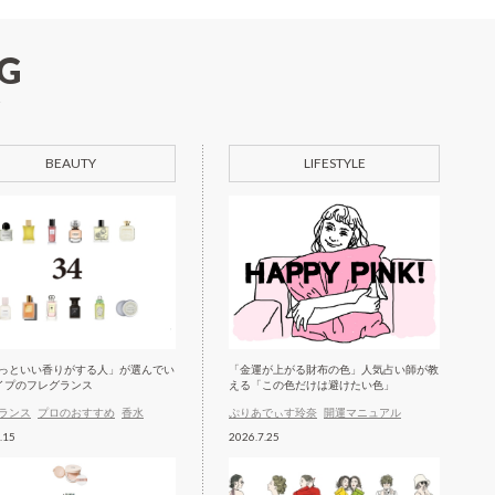
G
BEAUTY
LIFESTYLE
っといい香りがする人」が選んでい
「金運が上がる財布の色」人気占い師が教
イプのフレグランス
える「この色だけは避けたい色」
ランス
プロのおすすめ
香水
ぷりあでぃす玲奈
開運マニュアル
.15
2026.7.25