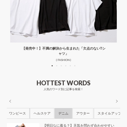
【発売中！】不満の解決から生まれた「欠点のないTシ
ャツ」
( FASHION )
HOTTEST WORDS
人気のワード別に記事を検索！
ル
ワンピース
ヘルスケア
デニム
アウター
スタイルアップ
ら
【明日なに着る？】天気を問わず合わせやすい