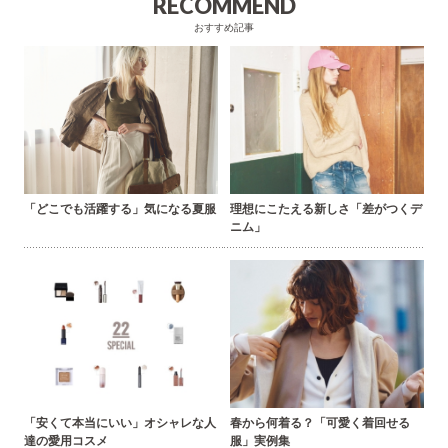
RECOMMEND
おすすめ記事
「どこでも活躍する」気になる夏服
理想にこたえる新しさ「差がつくデ
ニム」
「安くて本当にいい」オシャレな人
春から何着る？「可愛く着回せる
達の愛用コスメ
服」実例集