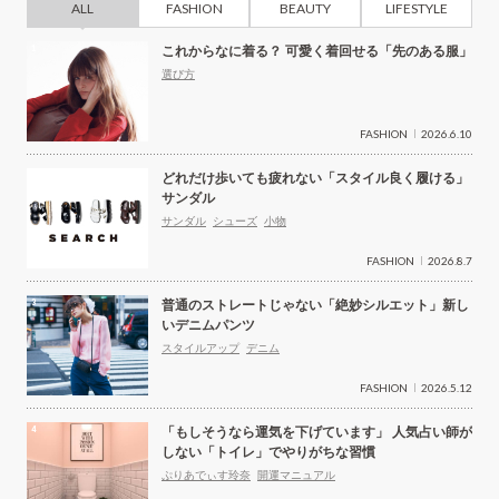
ALL
FASHION
BEAUTY
LIFESTYLE
これからなに着る？ 可愛く着回せる「先のある服」
選び方
FASHION
2026.6.10
どれだけ歩いても疲れない「スタイル良く履ける」
サンダル
サンダル
シューズ
小物
FASHION
2026.8.7
普通のストレートじゃない「絶妙シルエット」新し
いデニムパンツ
スタイルアップ
デニム
FASHION
2026.5.12
「もしそうなら運気を下げています」 人気占い師が
しない「トイレ」でやりがちな習慣
ぷりあでぃす玲奈
開運マニュアル