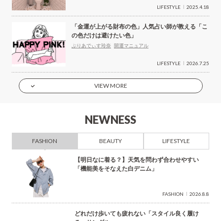
LIFESTYLE
2025.4.18
「金運が上がる財布の色」人気占い師が教える「こ
の色だけは避けたい色」
ぷりあでぃす玲奈
開運マニュアル
LIFESTYLE
2026.7.25
VIEW MORE
NEWNESS
FASHION
BEAUTY
LIFESTYLE
【明日なに着る？】天気を問わず合わせやすい
「機能美をそなえた白デニム」
FASHION
2026.8.8
どれだけ歩いても疲れない「スタイル良く履け