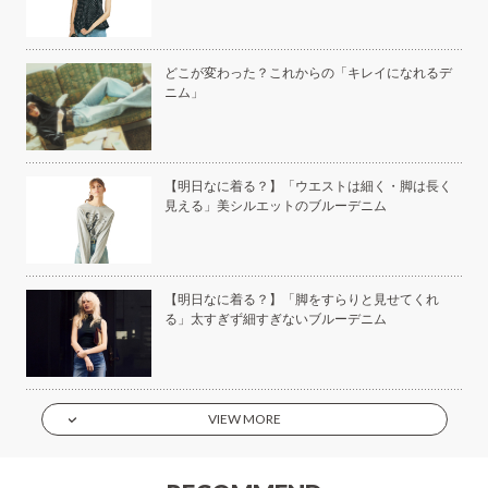
い
どこが変わった？これからの「キレイになれるデ
ニム」
美容
【明日なに着る？】「ウエストは細く・脚は長く
見える」美シルエットのブルーデニム
もい
【明日なに着る？】「脚をすらりと見せてくれ
】
る」太すぎず細すぎないブルーデニム
VIEW MORE