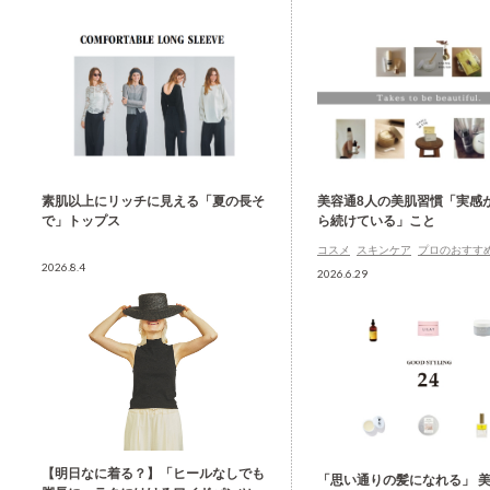
素肌以上にリッチに見える「夏の長そ
美容通8人の美肌習慣「実感
で」トップス
ら続けている」こと
コスメ
スキンケア
プロのおすす
2026.8.4
2026.6.29
【明日なに着る？】「ヒールなしでも
「思い通りの髪になれる」 