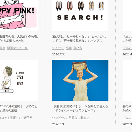
る財布の色」人気占い師が教
選び方は「ヒールじゃない」 ヒールがな
「思い
だけは避けたい色」
くても「脚を短く見せない」パンプス
人が使
玲奈
開運マニュアル
シューズ
小物
選び方
プロの
2026.7.31
2026.4
026年8月の運勢｜「おめでと
【明日なに着る？】シーンを問わず使える
髪のキ
」最高の主役
「ドライなベージュワンピース」
が続く
タロット星座占い
獅子座
ワンピース
明日なに着る？
プロの
2026.8.3
2025.3