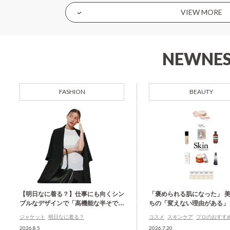
VIEW MORE
NEWNES
FASHION
BEAUTY
【明日なに着る？】仕事にも向くシン
「褒められる肌になった」 
プルなデザインで「高機能な半そでジ
ちの「変えない理由がある」
ャケット」
ジャケット
明日なに着る？
コスメ
スキンケア
プロのおすす
2026.8.5
2026.7.20