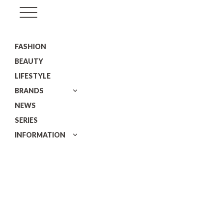
GISELe(ジ
ゼ
FASHION
ル)
BEAUTY
LIFESTYLE
BRANDS
NEWS
SERIES
INFORMATION