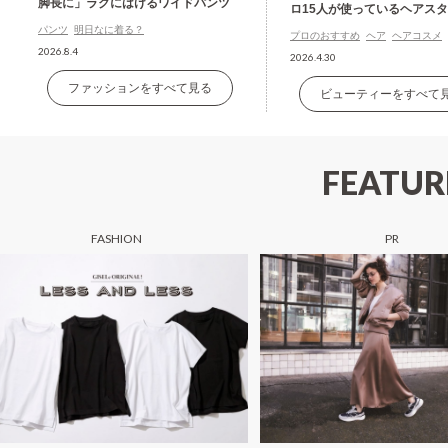
脚長に」ラクにはけるワイドパンツ
ロ15人が使っているヘアス
グ剤の名品
パンツ
明日なに着る？
プロのおすすめ
ヘア
ヘアコスメ
2026.8.4
2026.4.30
ファッションをすべて見る
ビューティーをすべて
FEATUR
FASHION
PR