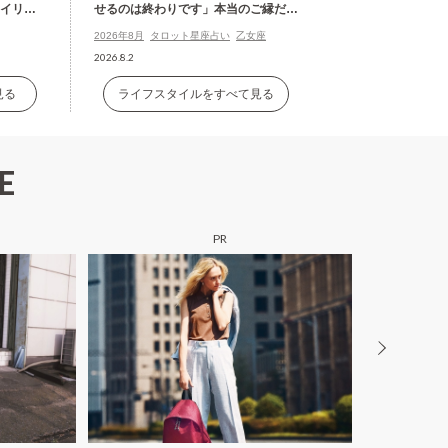
タイリン
せるのは終わりです」本当のご縁だけ
が残る
2026年8月
タロット星座占い
乙女座
2026.8.2
見る
ライフスタイルをすべて見る
E
PR