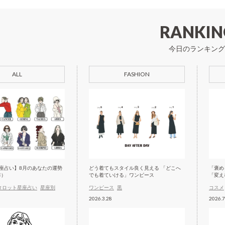
RANKIN
今日のランキング
ALL
FASHION
座占い】8月のあなたの運勢
どう着てもスタイル良く見える 「どこへ
「褒め
年）
でも着ていける」ワンピース
「変え
タロット星座占い
星座別
ワンピース
黒
コスメ
2026.3.28
2026.7