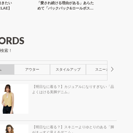
はきたい
「愛され続ける理由がある」あらた
旅先での
LAE】
めて「バックパック&ロールボスト
のよい
ン」【OUTDOOR PRODUCTS】
ORDS
検索！
ム
アウター
スタイルアップ
スニーカー
ス
【明日なに着る？】カジュアルになりすぎない「品
よくはける美脚デニム」
【明日なに着る？】スキニーよりゆとりのある「脚
がまっすぐ見えるデニム」