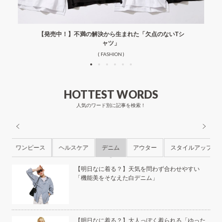
【発売中！】不満の解決から生まれた「欠点のないTシ
ャツ」
( FASHION )
HOTTEST WORDS
人気のワード別に記事を検索！
ル
ワンピース
ヘルスケア
デニム
アウター
スタイルアップ
ら
【明日なに着る？】天気を問わず合わせやすい
「機能美をそなえた白デニム」
本の
【明日なに着る？】大人っぽく着られる「ゆった