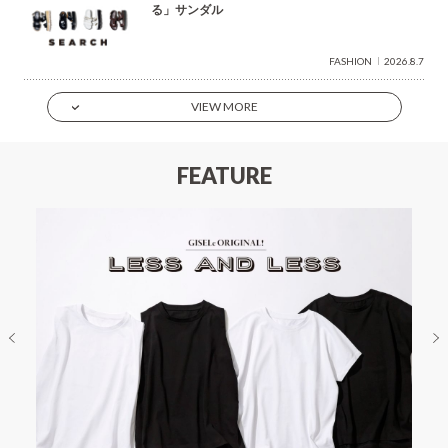
る」サンダル
FASHION
2026.8.7
VIEW MORE
FEATURE