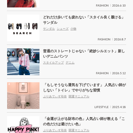
FASHION
2026.6.10
どれだけ歩いても疲れない「スタイル良く履ける」
サンダル
サンダル
シューズ
小物
FASHION
2026.8.7
普通のストレートじゃない「絶妙シルエット」新し
いデニムパンツ
スタイルアップ
デニム
FASHION
2026.5.12
「もしそうなら運気を下げています」 人気占い師が
しない「トイレ」でやりがちな習慣
ぷりあでぃす玲奈
開運マニュアル
LIFESTYLE
2025.4.18
「金運が上がる財布の色」人気占い師が教える「こ
の色だけは避けたい色」
ぷりあでぃす玲奈
開運マニュアル