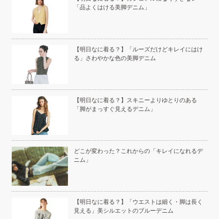
「品よくはける美脚デニム」
い」
【明日なに着る？】「ルーズだけどキレイにはけ
る」さわやかな色の美脚デニム
こと
【明日なに着る？】スキニーよりゆとりのある
「脚がまっすぐ見えるデニム」
白く
どこが変わった？これからの「キレイになれるデ
ニム」
い
【明日なに着る？】「ウエストは細く・脚は長く
見える」美シルエットのブルーデニム