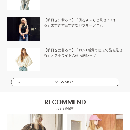
美容
【明日なに着る？】「脚をすらりと見せてくれ
る」太すぎず細すぎないブルーデニム
もい
【明日なに着る？】「ロンT感覚で使えて品も足せ
】
る」オフホワイトの落ち感シャツ
VIEW MORE
RECOMMEND
おすすめ記事