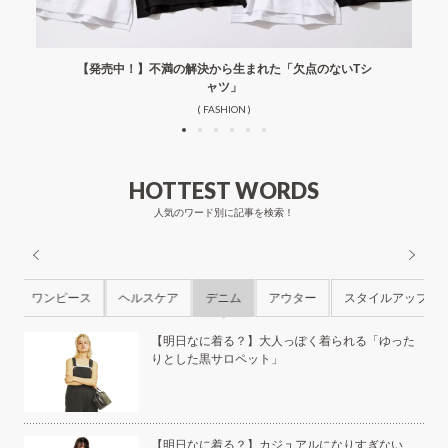
【発売中！】不満の解決から生まれた「欠点のないTシ
ャツ」
( FASHION )
HOTTEST WORDS
人気のワード別に記事を検索！
ル
ワンピース
ヘルスケア
デニム
アウター
スタイルアップ
ら
【明日なに着る？】大人っぽく着られる「ゆった
りとした黒サロペット」
本の
【明日なに着る？】カジュアルになりすぎない