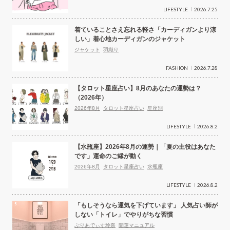
LIFESTYLE
2026.7.25
着ていることさえ忘れる軽さ「カーディガンより涼
しい」着心地カーディガンのジャケット
ジャケット
羽織り
FASHION
2026.7.28
【タロット星座占い】8月のあなたの運勢は？
（2026年）
2026年8月
タロット星座占い
星座別
LIFESTYLE
2026.8.2
【水瓶座】2026年8月の運勢｜「夏の主役はあなた
です」運命のご縁が動く
2026年8月
タロット星座占い
水瓶座
LIFESTYLE
2026.8.2
「もしそうなら運気を下げています」 人気占い師が
しない「トイレ」でやりがちな習慣
ぷりあでぃす玲奈
開運マニュアル