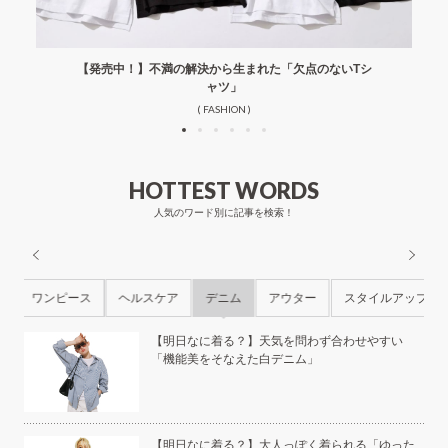
【発売中！】不満の解決から生まれた「欠点のないTシ
ャツ」
( FASHION )
HOTTEST WORDS
人気のワード別に記事を検索！
ル
ワンピース
ヘルスケア
デニム
アウター
スタイルアップ
ら
【明日なに着る？】天気を問わず合わせやすい
「機能美をそなえた白デニム」
本の
【明日なに着る？】大人っぽく着られる「ゆった