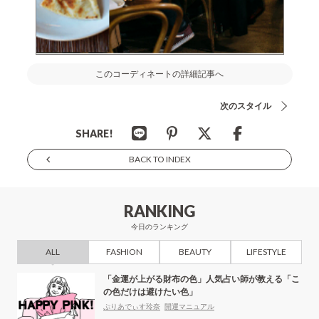
このコーディネートの詳細記事へ
次のスタイル
SHARE!
BACK TO INDEX
RANKING
今日のランキング
ALL
FASHION
BEAUTY
LIFESTYLE
「金運が上がる財布の色」人気占い師が教える「こ
の色だけは避けたい色」
ぷりあでぃす玲奈
開運マニュアル