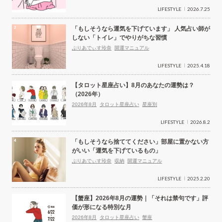
LIFESTYLE
2026.7.25
「もしそうなら運気を下げています」 人気占い師が
しない「トイレ」でやりがちな習慣
ぷりあでぃす玲奈
開運マニュアル
LIFESTYLE
2025.4.18
【タロット星座占い】8月のあなたの運勢は？
（2026年）
2026年8月
タロット星座占い
星座別
LIFESTYLE
2026.8.2
「もしそうなら捨ててください」部屋に置かない方
がいい「運気を下げているもの」
ぷりあでぃす玲奈
収納
開運マニュアル
LIFESTYLE
2025.2.20
【蟹座】2026年8月の運勢｜「それは禁句です」評
価が形になる特別な月
2026年8月
タロット星座占い
蟹座