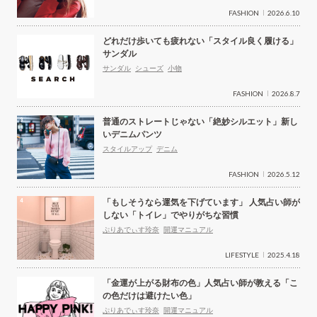
FASHION
2026.6.10
どれだけ歩いても疲れない「スタイル良く履ける」
サンダル
サンダル
シューズ
小物
FASHION
2026.8.7
普通のストレートじゃない「絶妙シルエット」新し
いデニムパンツ
スタイルアップ
デニム
FASHION
2026.5.12
「もしそうなら運気を下げています」 人気占い師が
しない「トイレ」でやりがちな習慣
ぷりあでぃす玲奈
開運マニュアル
LIFESTYLE
2025.4.18
「金運が上がる財布の色」人気占い師が教える「こ
の色だけは避けたい色」
ぷりあでぃす玲奈
開運マニュアル