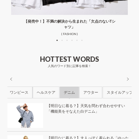
【発売中！】不満の解決から生まれた「欠点のないTシ
ャツ」
( FASHION )
HOTTEST WORDS
人気のワード別に記事を検索！
ル
ワンピース
ヘルスケア
デニム
アウター
スタイルアップ
ら
【明日なに着る？】天気を問わず合わせやすい
「機能美をそなえた白デニム」
本の
【明日なに着る？】大人っぽく着られる「ゆった