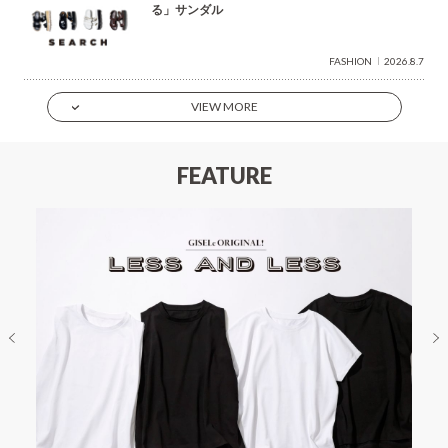
る」サンダル
FASHION
2026.8.7
VIEW MORE
FEATURE