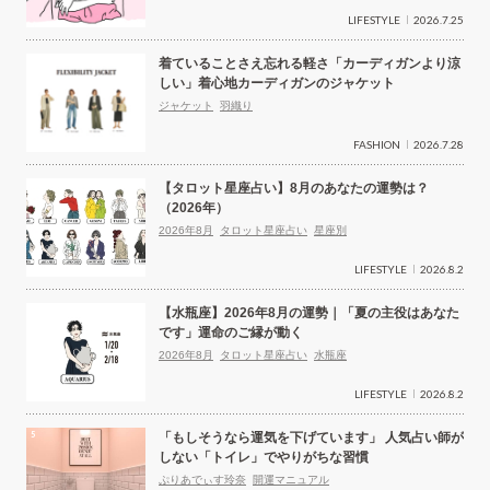
LIFESTYLE
2026.7.25
着ていることさえ忘れる軽さ「カーディガンより涼
しい」着心地カーディガンのジャケット
ジャケット
羽織り
FASHION
2026.7.28
【タロット星座占い】8月のあなたの運勢は？
（2026年）
2026年8月
タロット星座占い
星座別
LIFESTYLE
2026.8.2
【水瓶座】2026年8月の運勢｜「夏の主役はあなた
です」運命のご縁が動く
2026年8月
タロット星座占い
水瓶座
LIFESTYLE
2026.8.2
「もしそうなら運気を下げています」 人気占い師が
しない「トイレ」でやりがちな習慣
ぷりあでぃす玲奈
開運マニュアル