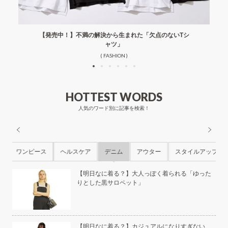
【発売中！】不満の解決から生まれた「欠点のないTシ
ャツ」
( FASHION )
HOTTEST WORDS
人気のワード別に記事を検索！
ル
ワンピース
ヘルスケア
デニム
アウター
スタイルアップ
ら
【明日なに着る？】大人っぽく着られる「ゆった
りとした黒サロペット」
本の
【明日なに着る？】カジュアルになりすぎない