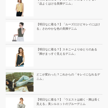
「品よくはける美脚デニム」
い」
【明日なに着る？】「ルーズだけどキレイにはけ
る」さわやかな色の美脚デニム
こと
【明日なに着る？】スキニーよりゆとりのある
「脚がまっすぐ見えるデニム」
白く
どこが変わった？これからの「キレイになれるデ
ニム」
い
【明日なに着る？】「ウエストは細く・脚は長く
見える」美シルエットのブルーデニム