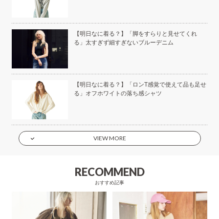
美容
【明日なに着る？】「脚をすらりと見せてくれ
る」太すぎず細すぎないブルーデニム
もい
【明日なに着る？】「ロンT感覚で使えて品も足せ
】
る」オフホワイトの落ち感シャツ
VIEW MORE
RECOMMEND
おすすめ記事