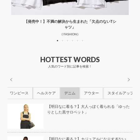
【発売中！】不満の解決から生まれた「欠点のないTシ
ャツ」
( FASHION )
HOTTEST WORDS
人気のワード別に記事を検索！
ル
ワンピース
ヘルスケア
デニム
アウター
スタイルアップ
ら
【明日なに着る？】大人っぽく着られる「ゆった
りとした黒サロペット」
本の
【明日なに着る？】カジュアルになりすぎない