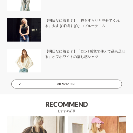
美容
【明日なに着る？】「脚をすらりと見せてくれ
る」太すぎず細すぎないブルーデニム
もい
【明日なに着る？】「ロンT感覚で使えて品も足せ
】
る」オフホワイトの落ち感シャツ
VIEW MORE
RECOMMEND
おすすめ記事