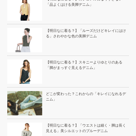
「品よくはける美脚デニム」
い」
【明日なに着る？】「ルーズだけどキレイにはけ
る」さわやかな色の美脚デニム
こと
【明日なに着る？】スキニーよりゆとりのある
「脚がまっすぐ見えるデニム」
白く
どこが変わった？これからの「キレイになれるデ
ニム」
い
【明日なに着る？】「ウエストは細く・脚は長く
見える」美シルエットのブルーデニム