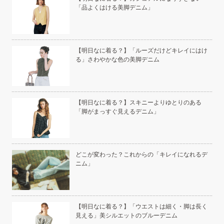
「品よくはける美脚デニム」
い」
【明日なに着る？】「ルーズだけどキレイにはけ
る」さわやかな色の美脚デニム
こと
【明日なに着る？】スキニーよりゆとりのある
「脚がまっすぐ見えるデニム」
白く
どこが変わった？これからの「キレイになれるデ
ニム」
い
【明日なに着る？】「ウエストは細く・脚は長く
見える」美シルエットのブルーデニム