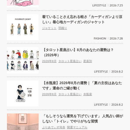
LIFESTYLE
2026.7.25
着ていることさえ忘れる軽さ「カーディガンより涼
しい」着心地カーディガンのジャケット
ジャケット
羽織り
FASHION
2026.7.28
【タロット星座占い】8月のあなたの運勢は？
（2026年）
2026年8月
タロット星座占い
星座別
LIFESTYLE
2026.8.2
【水瓶座】2026年8月の運勢｜「夏の主役はあなた
です」運命のご縁が動く
2026年8月
タロット星座占い
水瓶座
LIFESTYLE
2026.8.2
「もしそうなら運気を下げています」 人気占い師が
しない「トイレ」でやりがちな習慣
ぷりあでぃす玲奈
開運マニュアル