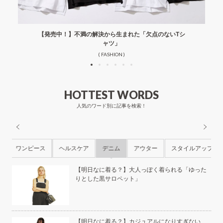
【発売中！】不満の解決から生まれた「欠点のないTシ
ャツ」
( FASHION )
HOTTEST WORDS
人気のワード別に記事を検索！
ル
ワンピース
ヘルスケア
デニム
アウター
スタイルアップ
ら
【明日なに着る？】大人っぽく着られる「ゆった
りとした黒サロペット」
本の
【明日なに着る？】カジュアルになりすぎない