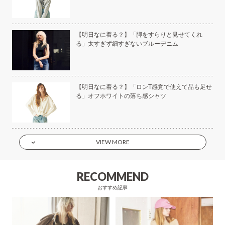
美容
【明日なに着る？】「脚をすらりと見せてくれ
る」太すぎず細すぎないブルーデニム
もい
【明日なに着る？】「ロンT感覚で使えて品も足せ
】
る」オフホワイトの落ち感シャツ
VIEW MORE
RECOMMEND
おすすめ記事